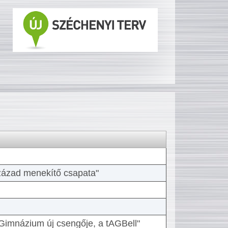
 század menekítő csapata"
Gimnázium új csengője, a tAGBell"