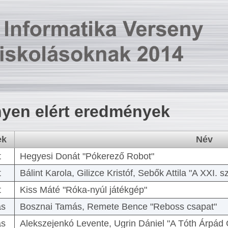
yen elért eredmények
ek
Név
t
Hegyesi Donát "Pókerező Robot"
t
Bálint Karola, Gilizce Kristóf, Sebők Attila "A XXI.
t
Kiss Máté "Róka-nyúl játékgép"
as
Bosznai Tamás, Remete Bence "Reboss csapat"
as
Alekszejenkó Levente, Ugrin Dániel "A Tóth Árpád 