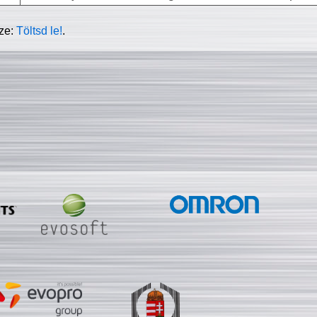
sze:
Töltsd le!
.