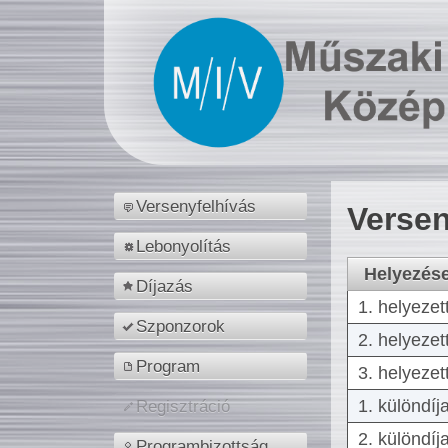
Versenyfelhívás
Versen
Lebonyolítás
Helyezés
Díjazás
1. helyezet
Szponzorok
2. helyezet
Program
3. helyezet
1. különdíj
Regisztráció
2. különdíj
Programbizottság