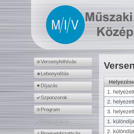
Versenyfelhívás
Versen
Lebonyolítás
Helyezés
Díjazás
1. helyezet
Szponzorok
2. helyezet
Program
3. helyezet
1. különdíj
Regisztráció
2. különdíj
Programbizottság