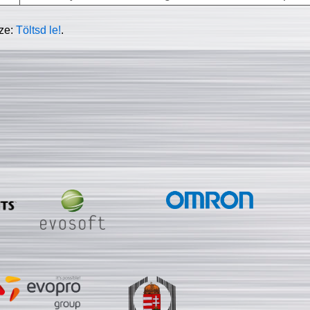
sze:
Töltsd le!
.