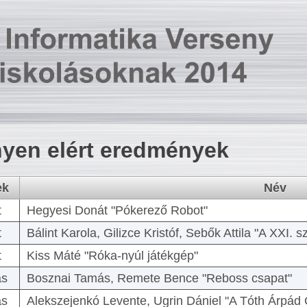
yen elért eredmények
ek
Név
t
Hegyesi Donát "Pókerező Robot"
t
Bálint Karola, Gilizce Kristóf, Sebők Attila "A XXI.
t
Kiss Máté "Róka-nyúl játékgép"
as
Bosznai Tamás, Remete Bence "Reboss csapat"
as
Alekszejenkó Levente, Ugrin Dániel "A Tóth Árpád 