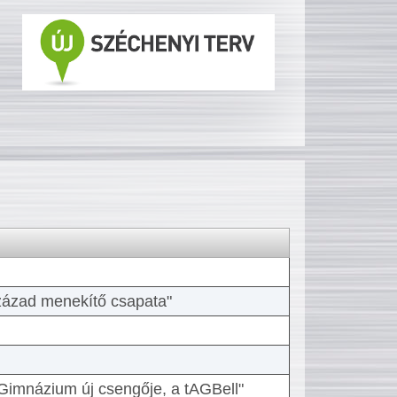
 század menekítő csapata"
Gimnázium új csengője, a tAGBell"