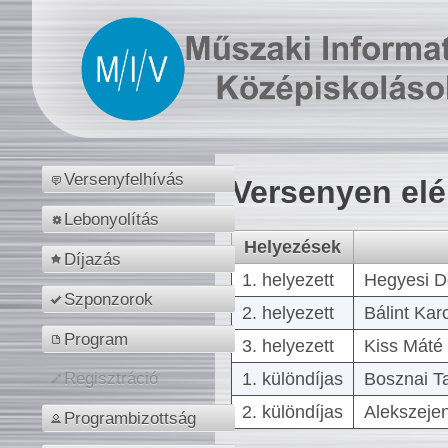
Versenyfelhívás
Versenyen el
Lebonyolítás
Helyezések
Díjazás
1. helyezett
Hegyesi D
Szponzorok
2. helyezett
Bálint Kar
Program
3. helyezett
Kiss Máté 
1. különdíjas
Bosznai T
Regisztráció
2. különdíjas
Alekszejen
Programbizottság