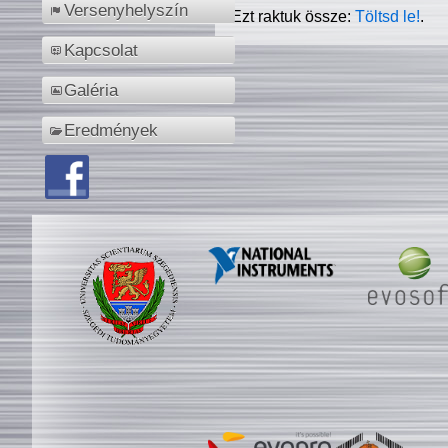
Versenyhelyszín
Ezt raktuk össze:
Töltsd le!
.
Kapcsolat
Galéria
Eredmények