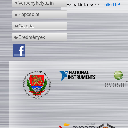
Versenyhelyszín
Ezt raktuk össze:
Töltsd le!
.
Kapcsolat
Galéria
Eredmények