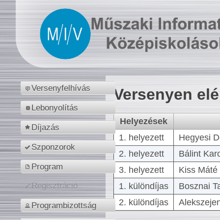
Versenyfelhívás
Versenyen el
Lebonyolítás
Helyezések
Díjazás
1. helyezett
Hegyesi D
Szponzorok
2. helyezett
Bálint Kar
Program
3. helyezett
Kiss Máté 
1. különdíjas
Bosznai T
Regisztráció
2. különdíjas
Alekszejen
Programbizottság