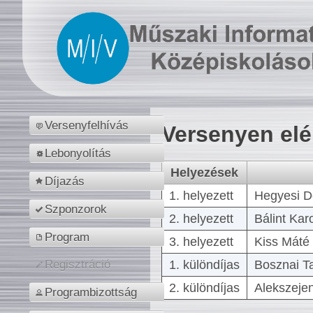
Versenyfelhívás
Versenyen el
Lebonyolítás
Helyezések
Díjazás
1. helyezett
Hegyesi D
Szponzorok
2. helyezett
Bálint Kar
Program
3. helyezett
Kiss Máté 
1. különdíjas
Bosznai T
Regisztráció
2. különdíjas
Alekszejen
Programbizottság