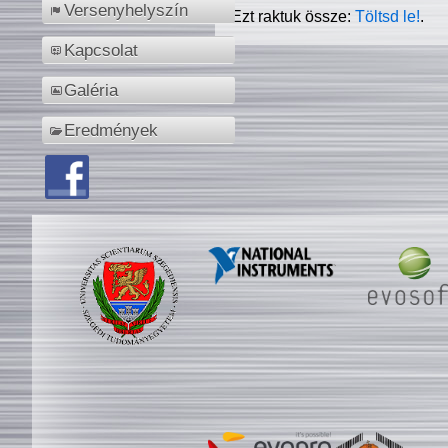
Versenyhelyszín
Ezt raktuk össze:
Töltsd le!
.
Kapcsolat
Galéria
Eredmények