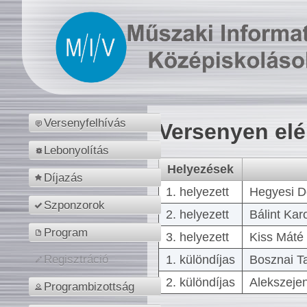
Versenyfelhívás
Versenyen el
Lebonyolítás
Helyezések
Díjazás
1. helyezett
Hegyesi D
Szponzorok
2. helyezett
Bálint Kar
Program
3. helyezett
Kiss Máté 
1. különdíjas
Bosznai T
Regisztráció
2. különdíjas
Alekszejen
Programbizottság