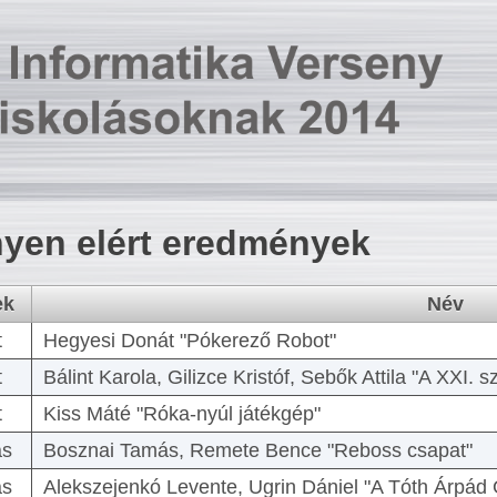
yen elért eredmények
ek
Név
t
Hegyesi Donát "Pókerező Robot"
t
Bálint Karola, Gilizce Kristóf, Sebők Attila "A XXI.
t
Kiss Máté "Róka-nyúl játékgép"
as
Bosznai Tamás, Remete Bence "Reboss csapat"
as
Alekszejenkó Levente, Ugrin Dániel "A Tóth Árpád 