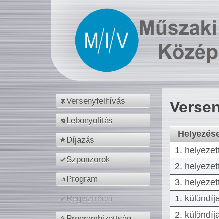
Versenyfelhívás
Versen
Lebonyolítás
Helyezés
Díjazás
1. helyezet
Szponzorok
2. helyezet
Program
3. helyezet
1. különdíj
Regisztráció
2. különdíj
Programbizottság