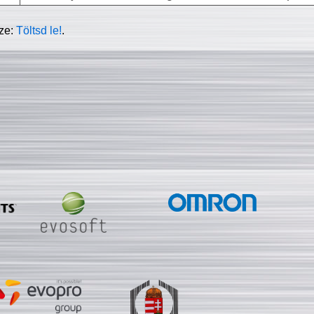
sze:
Töltsd le!
.