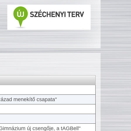
 század menekítő csapata"
Gimnázium új csengője, a tAGBell"