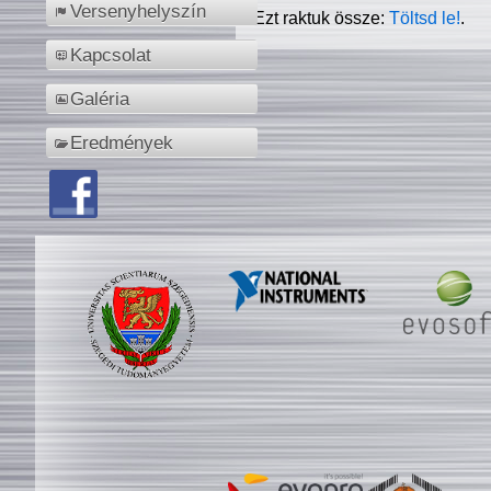
Versenyhelyszín
Ezt raktuk össze:
Töltsd le!
.
Kapcsolat
Galéria
Eredmények