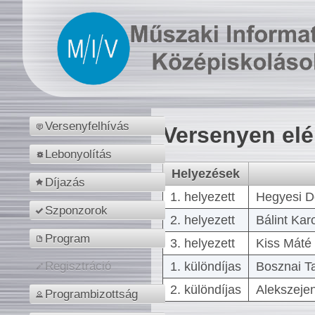
Versenyfelhívás
Versenyen el
Lebonyolítás
Helyezések
Díjazás
1. helyezett
Hegyesi D
Szponzorok
2. helyezett
Bálint Kar
Program
3. helyezett
Kiss Máté 
1. különdíjas
Bosznai T
Regisztráció
2. különdíjas
Alekszejen
Programbizottság