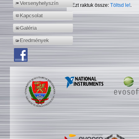
Versenyhelyszín
Ezt raktuk össze:
Töltsd le!
.
Kapcsolat
Galéria
Eredmények