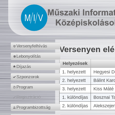
Versenyfelhívás
Versenyen el
Lebonyolítás
Helyezések
Díjazás
1. helyezett
Hegyesi D
Szponzorok
2. helyezett
Bálint Kar
Program
3. helyezett
Kiss Máté 
1. különdíjas
Bosznai T
Regisztráció
2. különdíjas
Alekszejen
Programbizottság