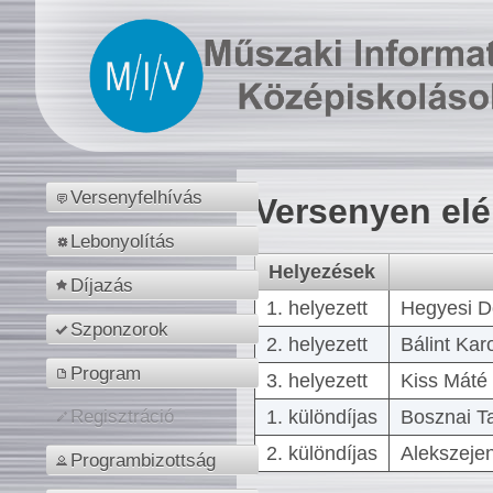
Versenyfelhívás
Versenyen el
Lebonyolítás
Helyezések
Díjazás
1. helyezett
Hegyesi D
Szponzorok
2. helyezett
Bálint Kar
Program
3. helyezett
Kiss Máté 
1. különdíjas
Bosznai T
Regisztráció
2. különdíjas
Alekszejen
Programbizottság