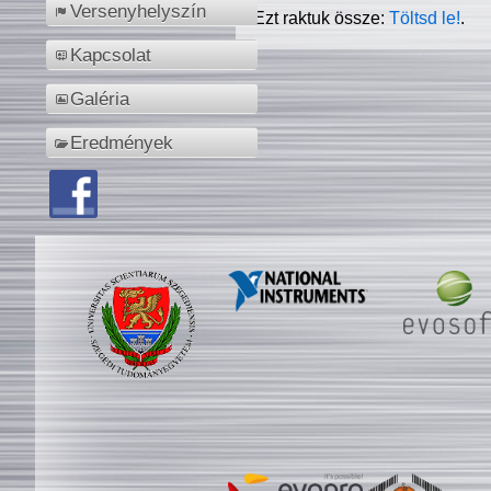
Versenyhelyszín
Ezt raktuk össze:
Töltsd le!
.
Kapcsolat
Galéria
Eredmények