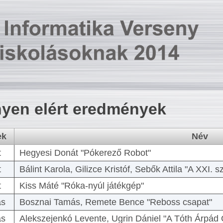
yen elért eredmények
ek
Név
t
Hegyesi Donát "Pókerező Robot"
t
Bálint Karola, Gilizce Kristóf, Sebők Attila "A XXI.
t
Kiss Máté "Róka-nyúl játékgép"
as
Bosznai Tamás, Remete Bence "Reboss csapat"
as
Alekszejenkó Levente, Ugrin Dániel "A Tóth Árpád 