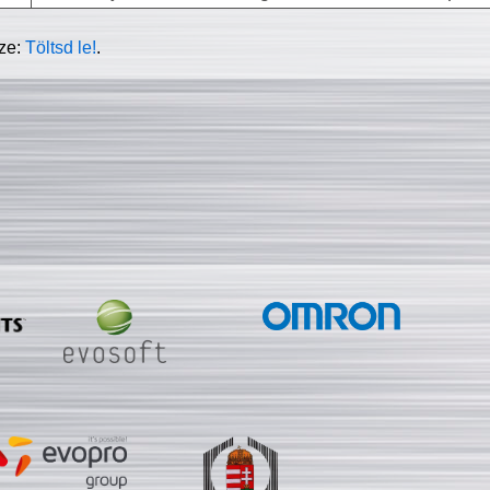
sze:
Töltsd le!
.