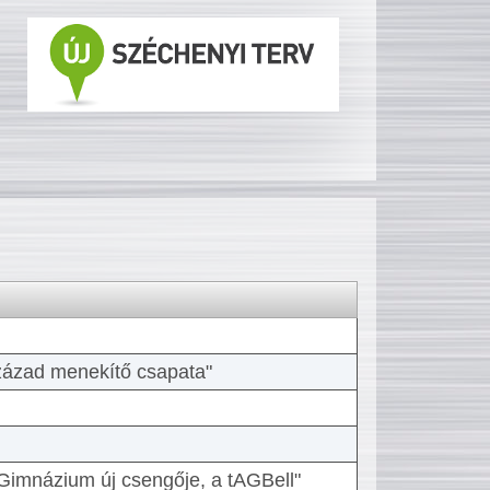
 század menekítő csapata"
Gimnázium új csengője, a tAGBell"