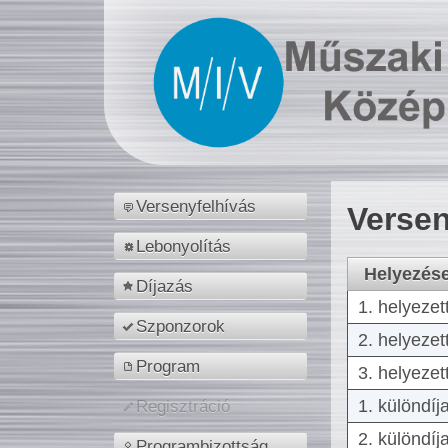
Versenyfelhívás
Versen
Lebonyolítás
Helyezés
Díjazás
1. helyezet
Szponzorok
2. helyezet
Program
3. helyezet
1. különdíj
Regisztráció
2. különdíj
Programbizottság