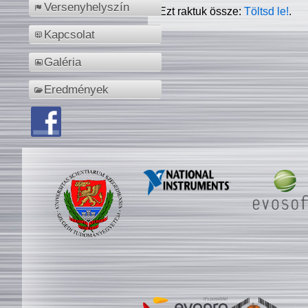
Versenyhelyszín
Ezt raktuk össze:
Töltsd le!
.
Kapcsolat
Galéria
Eredmények