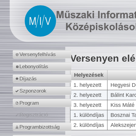
Versenyfelhívás
Versenyen el
Lebonyolítás
Helyezések
Díjazás
1. helyezett
Hegyesi D
Szponzorok
2. helyezett
Bálint Kar
Program
3. helyezett
Kiss Máté 
1. különdíjas
Bosznai T
Regisztráció
2. különdíjas
Alekszejen
Programbizottság