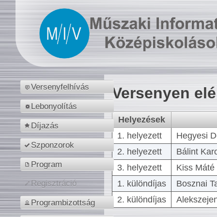
Versenyfelhívás
Versenyen el
Lebonyolítás
Helyezések
Díjazás
1. helyezett
Hegyesi D
Szponzorok
2. helyezett
Bálint Kar
Program
3. helyezett
Kiss Máté 
1. különdíjas
Bosznai T
Regisztráció
2. különdíjas
Alekszejen
Programbizottság