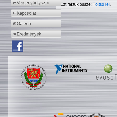
Versenyhelyszín
Ezt raktuk össze:
Töltsd le!
.
Kapcsolat
Galéria
Eredmények