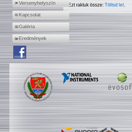
Versenyhelyszín
Ezt raktuk össze:
Töltsd le!
.
Kapcsolat
Galéria
Eredmények