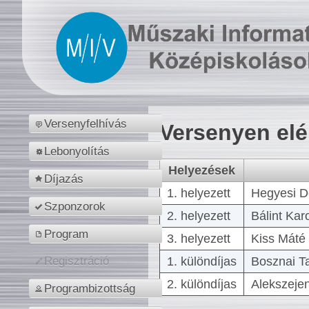
Versenyfelhívás
Versenyen el
Lebonyolítás
Helyezések
Díjazás
1. helyezett
Hegyesi D
Szponzorok
2. helyezett
Bálint Kar
Program
3. helyezett
Kiss Máté 
1. különdíjas
Bosznai T
Regisztráció
2. különdíjas
Alekszejen
Programbizottság