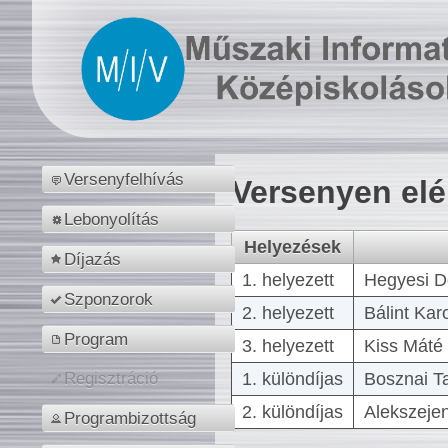
Versenyfelhívás
Versenyen el
Lebonyolítás
Helyezések
Díjazás
1. helyezett
Hegyesi D
Szponzorok
2. helyezett
Bálint Kar
Program
3. helyezett
Kiss Máté 
1. különdíjas
Bosznai T
Regisztráció
2. különdíjas
Alekszejen
Programbizottság