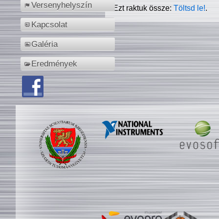
Versenyhelyszín
Ezt raktuk össze:
Töltsd le!
.
Kapcsolat
Galéria
Eredmények