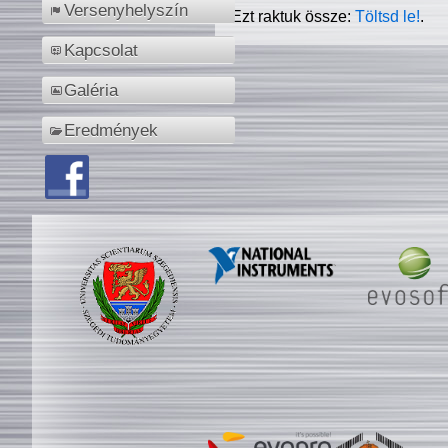
Versenyhelyszín
Ezt raktuk össze:
Töltsd le!
.
Kapcsolat
Galéria
Eredmények