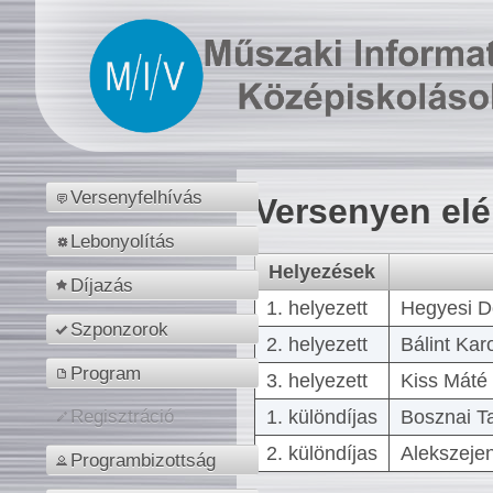
Versenyfelhívás
Versenyen el
Lebonyolítás
Helyezések
Díjazás
1. helyezett
Hegyesi D
Szponzorok
2. helyezett
Bálint Kar
Program
3. helyezett
Kiss Máté 
1. különdíjas
Bosznai T
Regisztráció
2. különdíjas
Alekszejen
Programbizottság