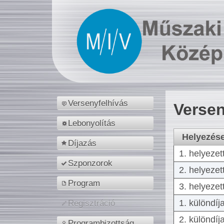
Versenyfelhívás
Versen
Lebonyolítás
Helyezés
Díjazás
1. helyezet
Szponzorok
2. helyezet
Program
3. helyezet
1. különdíj
Regisztráció
2. különdíj
Programbizottság