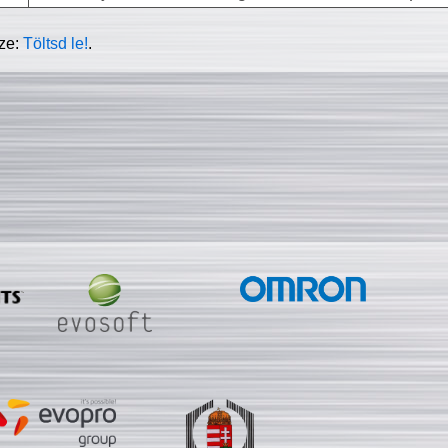
sze:
Töltsd le!
.