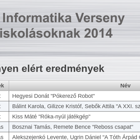
yen elért eredmények
ek
Név
t
Hegyesi Donát "Pókerező Robot"
t
Bálint Karola, Gilizce Kristóf, Sebők Attila "A XXI.
t
Kiss Máté "Róka-nyúl játékgép"
as
Bosznai Tamás, Remete Bence "Reboss csapat"
as
Alekszejenkó Levente, Ugrin Dániel "A Tóth Árpád 