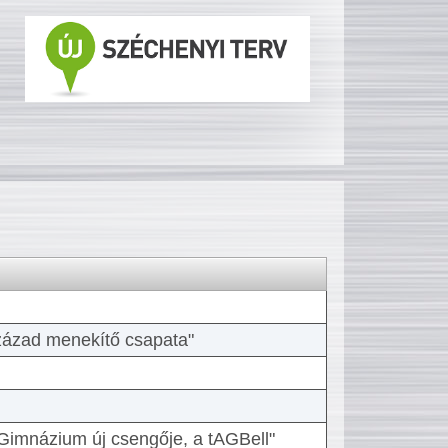
 század menekítő csapata"
Gimnázium új csengője, a tAGBell"