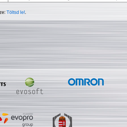
sze:
Töltsd le!
.