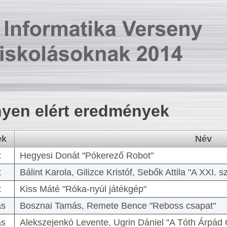
yen elért eredmények
ek
Név
t
Hegyesi Donát "Pókerező Robot"
t
Bálint Karola, Gilizce Kristóf, Sebők Attila "A XXI.
t
Kiss Máté "Róka-nyúl játékgép"
as
Bosznai Tamás, Remete Bence "Reboss csapat"
as
Alekszejenkó Levente, Ugrin Dániel "A Tóth Árpád 