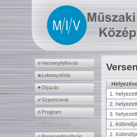
Versenyfelhívás
Versen
Lebonyolítás
Helyezés
Díjazás
1. helyezet
Szponzorok
2. helyezet
Program
3. helyezet
1. különdíj
Regisztráció
2. különdíj
Programbizottság