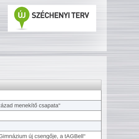
 század menekítő csapata"
Gimnázium új csengője, a tAGBell"