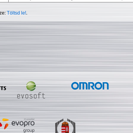
sze:
Töltsd le!
.