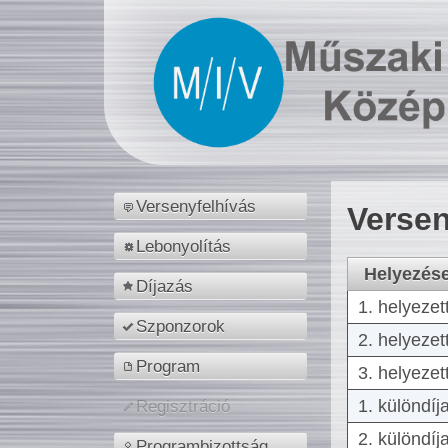
Versenyfelhívás
Versen
Lebonyolítás
Helyezés
Díjazás
1. helyezet
Szponzorok
2. helyezet
Program
3. helyezet
1. különdíj
Regisztráció
2. különdíj
Programbizottság