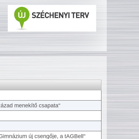
 század menekítő csapata"
Gimnázium új csengője, a tAGBell"