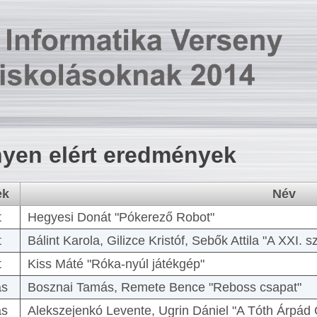
yen elért eredmények
ek
Név
t
Hegyesi Donát "Pókerező Robot"
t
Bálint Karola, Gilizce Kristóf, Sebők Attila "A XXI.
t
Kiss Máté "Róka-nyúl játékgép"
as
Bosznai Tamás, Remete Bence "Reboss csapat"
as
Alekszejenkó Levente, Ugrin Dániel "A Tóth Árpád 