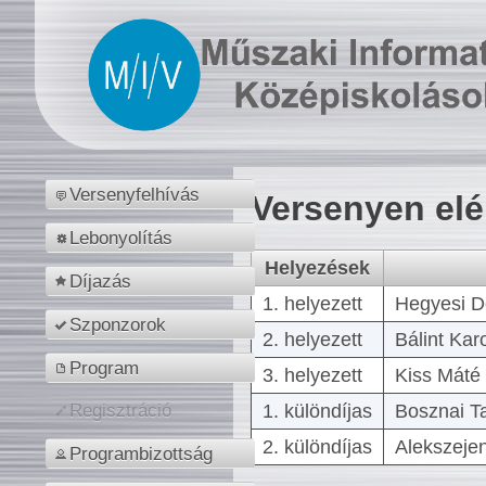
Versenyfelhívás
Versenyen el
Lebonyolítás
Helyezések
Díjazás
1. helyezett
Hegyesi D
Szponzorok
2. helyezett
Bálint Kar
Program
3. helyezett
Kiss Máté 
1. különdíjas
Bosznai T
Regisztráció
2. különdíjas
Alekszejen
Programbizottság