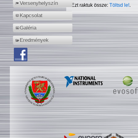
Versenyhelyszín
Ezt raktuk össze:
Töltsd le!
.
Kapcsolat
Galéria
Eredmények