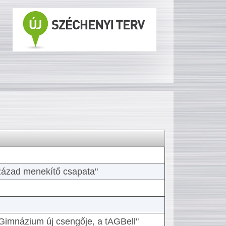
 század menekítő csapata"
Gimnázium új csengője, a tAGBell"