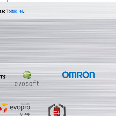
sze:
Töltsd le!
.