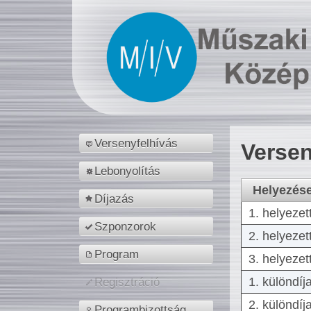
Versenyfelhívás
Versen
Lebonyolítás
Helyezés
Díjazás
1. helyezet
Szponzorok
2. helyezet
Program
3. helyezet
1. különdíj
Regisztráció
2. különdíj
Programbizottság