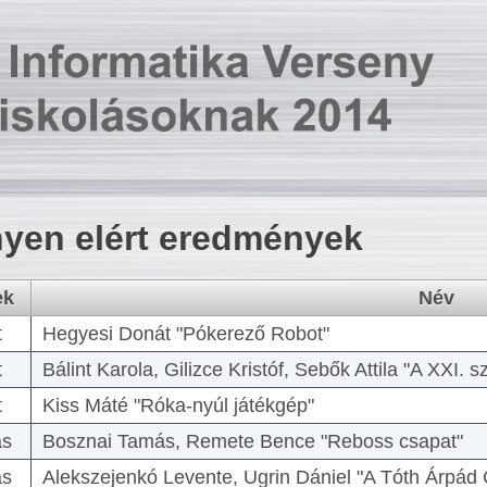
yen elért eredmények
ek
Név
t
Hegyesi Donát "Pókerező Robot"
t
Bálint Karola, Gilizce Kristóf, Sebők Attila "A XXI.
t
Kiss Máté "Róka-nyúl játékgép"
as
Bosznai Tamás, Remete Bence "Reboss csapat"
as
Alekszejenkó Levente, Ugrin Dániel "A Tóth Árpád 