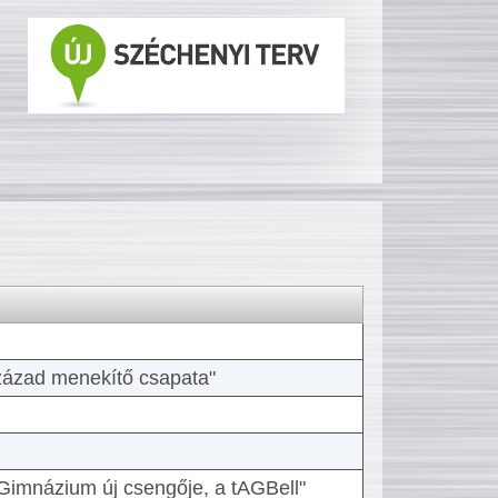
 század menekítő csapata"
Gimnázium új csengője, a tAGBell"