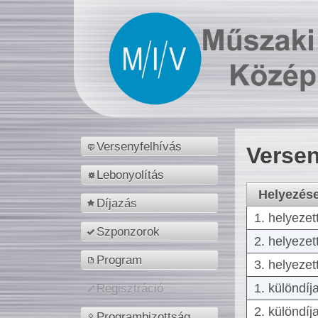
Versenyfelhívás
Versen
Lebonyolítás
Helyezés
Díjazás
1. helyezet
Szponzorok
2. helyezet
Program
3. helyezet
1. különdíj
Regisztráció
2. különdíj
Programbizottság