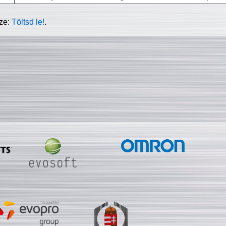
sze:
Töltsd le!
.