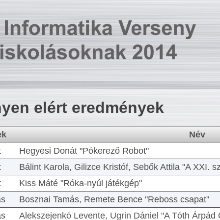
yen elért eredmények
ek
Név
t
Hegyesi Donát "Pókerező Robot"
t
Bálint Karola, Gilizce Kristóf, Sebők Attila "A XXI.
t
Kiss Máté "Róka-nyúl játékgép"
as
Bosznai Tamás, Remete Bence "Reboss csapat"
as
Alekszejenkó Levente, Ugrin Dániel "A Tóth Árpád 