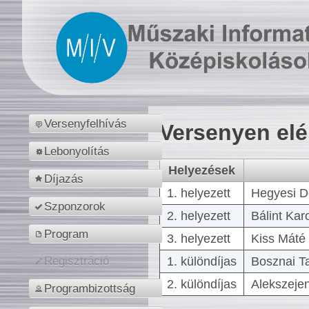
Versenyfelhívás
Versenyen el
Lebonyolítás
Helyezések
Díjazás
1. helyezett
Hegyesi D
Szponzorok
2. helyezett
Bálint Kar
Program
3. helyezett
Kiss Máté 
1. különdíjas
Bosznai T
Regisztráció
2. különdíjas
Alekszejen
Programbizottság