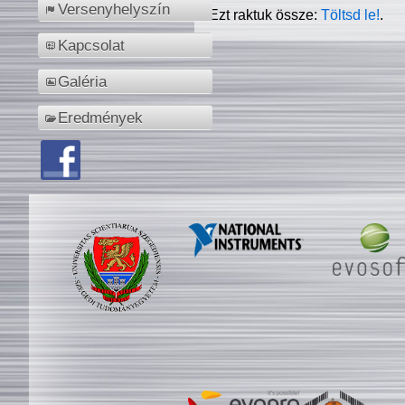
Versenyhelyszín
Ezt raktuk össze:
Töltsd le!
.
Kapcsolat
Galéria
Eredmények