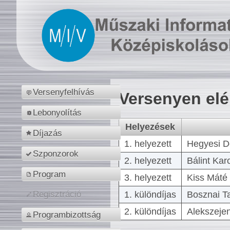
Versenyfelhívás
Versenyen el
Lebonyolítás
Helyezések
Díjazás
1. helyezett
Hegyesi D
Szponzorok
2. helyezett
Bálint Kar
Program
3. helyezett
Kiss Máté 
1. különdíjas
Bosznai T
Regisztráció
2. különdíjas
Alekszejen
Programbizottság