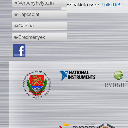
Versenyhelyszín
Ezt raktuk össze:
Töltsd le!
.
Kapcsolat
Galéria
Eredmények