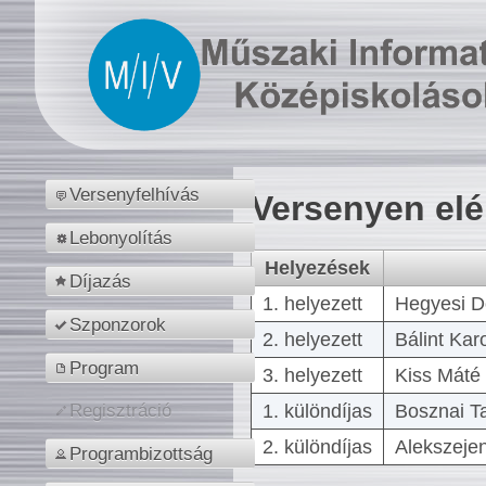
Versenyfelhívás
Versenyen el
Lebonyolítás
Helyezések
Díjazás
1. helyezett
Hegyesi D
Szponzorok
2. helyezett
Bálint Kar
Program
3. helyezett
Kiss Máté 
1. különdíjas
Bosznai T
Regisztráció
2. különdíjas
Alekszejen
Programbizottság