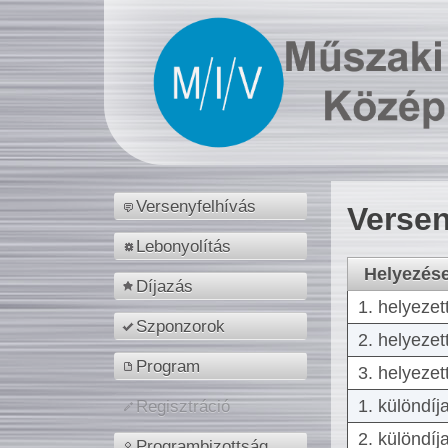
Versenyfelhívás
Versen
Lebonyolítás
Helyezés
Díjazás
1. helyezet
Szponzorok
2. helyezet
Program
3. helyezet
1. különdíj
Regisztráció
2. különdíj
Programbizottság