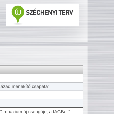
 század menekítő csapata"
Gimnázium új csengője, a tAGBell"