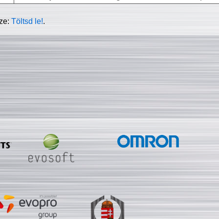
sze:
Töltsd le!
.