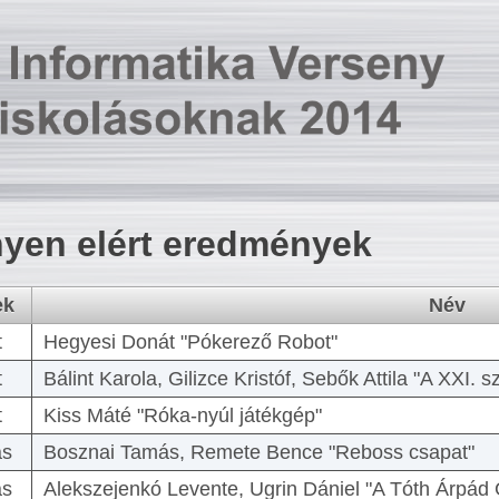
yen elért eredmények
ek
Név
t
Hegyesi Donát "Pókerező Robot"
t
Bálint Karola, Gilizce Kristóf, Sebők Attila "A XXI.
t
Kiss Máté "Róka-nyúl játékgép"
as
Bosznai Tamás, Remete Bence "Reboss csapat"
as
Alekszejenkó Levente, Ugrin Dániel "A Tóth Árpád 