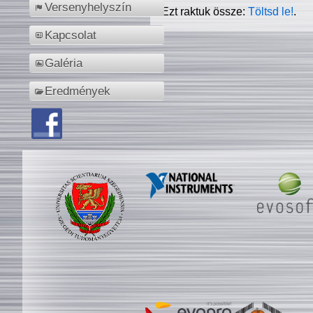
Versenyhelyszín
Ezt raktuk össze:
Töltsd le!
.
Kapcsolat
Galéria
Eredmények