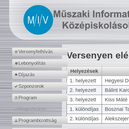
Versenyfelhívás
Versenyen el
Lebonyolítás
Helyezések
Díjazás
1. helyezett
Hegyesi D
Szponzorok
2. helyezett
Bálint Kar
Program
3. helyezett
Kiss Máté 
1. különdíjas
Bosznai T
Regisztráció
2. különdíjas
Alekszejen
Programbizottság