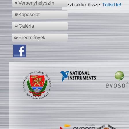
Versenyhelyszín
Ezt raktuk össze:
Töltsd le!
.
Kapcsolat
Galéria
Eredmények