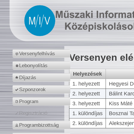
Versenyfelhívás
Versenyen el
Lebonyolítás
Helyezések
Díjazás
1. helyezett
Hegyesi D
Szponzorok
2. helyezett
Bálint Kar
Program
3. helyezett
Kiss Máté 
1. különdíjas
Bosznai T
Regisztráció
2. különdíjas
Alekszejen
Programbizottság