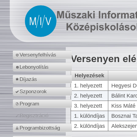
Versenyfelhívás
Versenyen el
Lebonyolítás
Helyezések
Díjazás
1. helyezett
Hegyesi D
Szponzorok
2. helyezett
Bálint Kar
Program
3. helyezett
Kiss Máté 
1. különdíjas
Bosznai T
Regisztráció
2. különdíjas
Alekszejen
Programbizottság