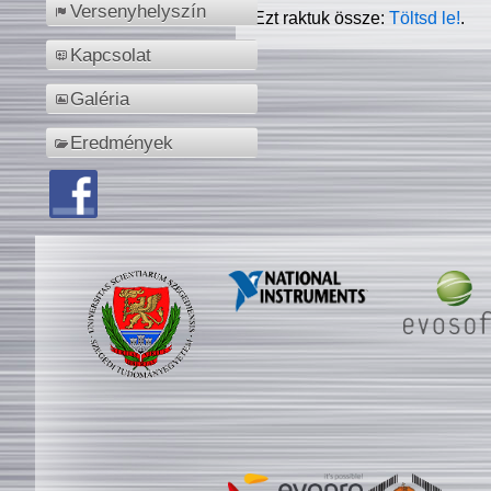
Versenyhelyszín
Ezt raktuk össze:
Töltsd le!
.
Kapcsolat
Galéria
Eredmények