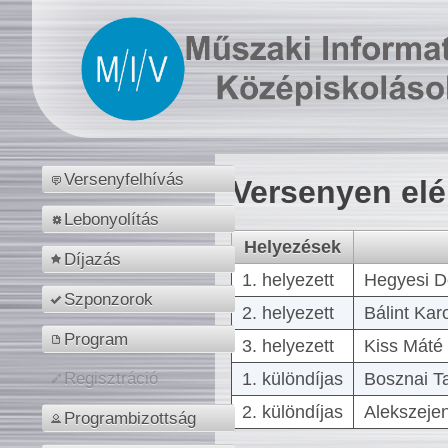
Versenyfelhívás
Versenyen el
Lebonyolítás
Helyezések
Díjazás
1. helyezett
Hegyesi D
Szponzorok
2. helyezett
Bálint Kar
Program
3. helyezett
Kiss Máté 
1. különdíjas
Bosznai T
Regisztráció
2. különdíjas
Alekszejen
Programbizottság