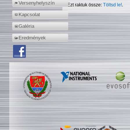
Versenyhelyszín
Ezt raktuk össze:
Töltsd le!
.
Kapcsolat
Galéria
Eredmények