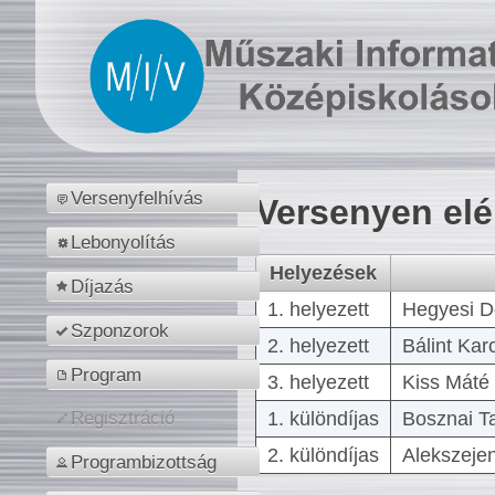
Versenyfelhívás
Versenyen el
Lebonyolítás
Helyezések
Díjazás
1. helyezett
Hegyesi D
Szponzorok
2. helyezett
Bálint Kar
Program
3. helyezett
Kiss Máté 
1. különdíjas
Bosznai T
Regisztráció
2. különdíjas
Alekszejen
Programbizottság