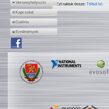
Versenyhelyszín
Ezt raktuk össze:
Töltsd le!
.
Kapcsolat
Galéria
Eredmények