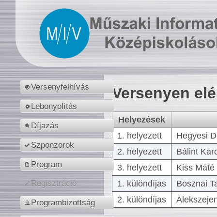
Versenyfelhívás
Versenyen el
Lebonyolítás
Helyezések
Díjazás
1. helyezett
Hegyesi D
Szponzorok
2. helyezett
Bálint Kar
Program
3. helyezett
Kiss Máté 
1. különdíjas
Bosznai T
Regisztráció
2. különdíjas
Alekszejen
Programbizottság