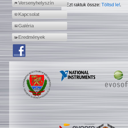
Versenyhelyszín
Ezt raktuk össze:
Töltsd le!
.
Kapcsolat
Galéria
Eredmények