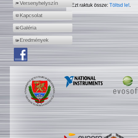
Versenyhelyszín
Ezt raktuk össze:
Töltsd le!
.
Kapcsolat
Galéria
Eredmények