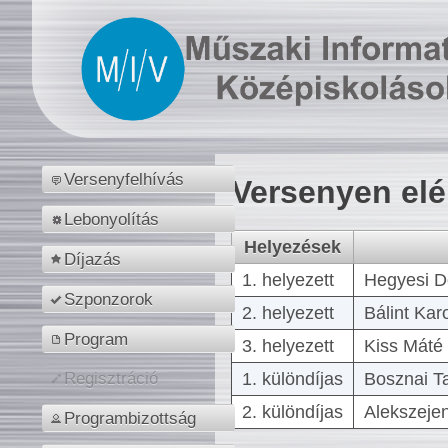
Versenyfelhívás
Versenyen el
Lebonyolítás
Helyezések
Díjazás
1. helyezett
Hegyesi D
Szponzorok
2. helyezett
Bálint Kar
Program
3. helyezett
Kiss Máté 
1. különdíjas
Bosznai T
Regisztráció
2. különdíjas
Alekszejen
Programbizottság