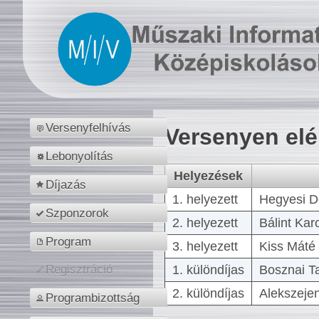
Versenyfelhívás
Versenyen el
Lebonyolítás
Helyezések
Díjazás
1. helyezett
Hegyesi D
Szponzorok
2. helyezett
Bálint Kar
Program
3. helyezett
Kiss Máté 
1. különdíjas
Bosznai T
Regisztráció
2. különdíjas
Alekszejen
Programbizottság