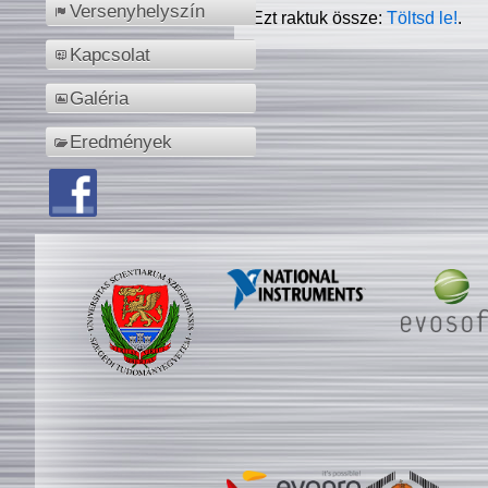
Versenyhelyszín
Ezt raktuk össze:
Töltsd le!
.
Kapcsolat
Galéria
Eredmények