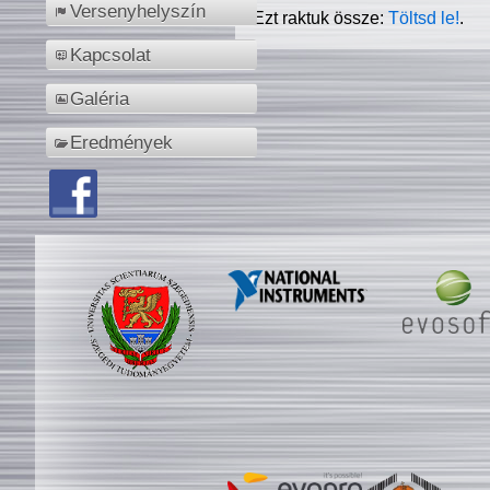
Versenyhelyszín
Ezt raktuk össze:
Töltsd le!
.
Kapcsolat
Galéria
Eredmények