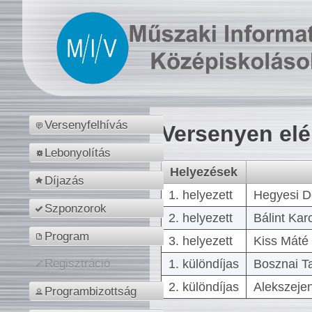
Versenyfelhívás
Versenyen el
Lebonyolítás
Helyezések
Díjazás
1. helyezett
Hegyesi D
Szponzorok
2. helyezett
Bálint Kar
Program
3. helyezett
Kiss Máté 
1. különdíjas
Bosznai T
Regisztráció
2. különdíjas
Alekszejen
Programbizottság