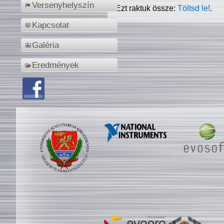
Versenyhelyszín
Ezt raktuk össze:
Töltsd le!
.
Kapcsolat
Galéria
Eredmények