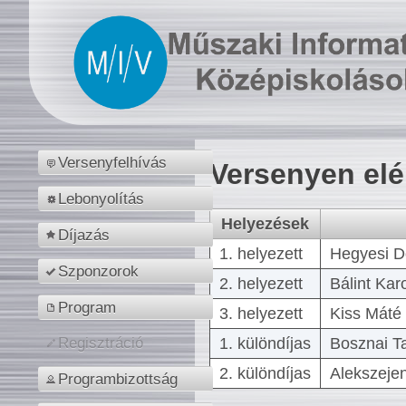
Versenyfelhívás
Versenyen el
Lebonyolítás
Helyezések
Díjazás
1. helyezett
Hegyesi D
Szponzorok
2. helyezett
Bálint Kar
Program
3. helyezett
Kiss Máté 
1. különdíjas
Bosznai T
Regisztráció
2. különdíjas
Alekszejen
Programbizottság