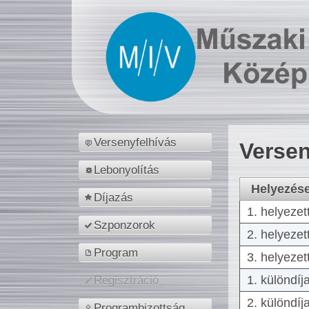
Versenyfelhívás
Versen
Lebonyolítás
Helyezés
Díjazás
1. helyezet
Szponzorok
2. helyezet
Program
3. helyezet
1. különdíj
Regisztráció
2. különdíj
Programbizottság