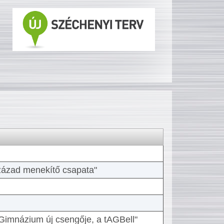
 század menekítő csapata"
Gimnázium új csengője, a tAGBell"