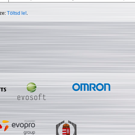
sze:
Töltsd le!
.