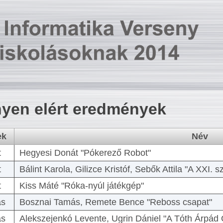
yen elért eredmények
ek
Név
t
Hegyesi Donát "Pókerező Robot"
t
Bálint Karola, Gilizce Kristóf, Sebők Attila "A XXI.
t
Kiss Máté "Róka-nyúl játékgép"
as
Bosznai Tamás, Remete Bence "Reboss csapat"
as
Alekszejenkó Levente, Ugrin Dániel "A Tóth Árpád 