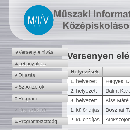
Versenyfelhívás
Versenyen el
Lebonyolítás
Helyezések
Díjazás
1. helyezett
Hegyesi D
Szponzorok
2. helyezett
Bálint Kar
Program
3. helyezett
Kiss Máté 
1. különdíjas
Bosznai T
Regisztráció
2. különdíjas
Alekszejen
Programbizottság