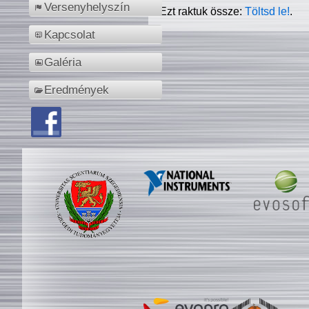
Versenyhelyszín
Ezt raktuk össze:
Töltsd le!
.
Kapcsolat
Galéria
Eredmények