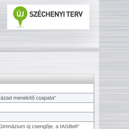
 század menekítő csapata"
Gimnázium új csengője, a tAGBell"