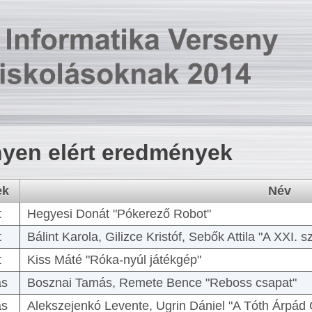
yen elért eredmények
ek
Név
t
Hegyesi Donát "Pókerező Robot"
t
Bálint Karola, Gilizce Kristóf, Sebők Attila "A XXI.
t
Kiss Máté "Róka-nyúl játékgép"
as
Bosznai Tamás, Remete Bence "Reboss csapat"
as
Alekszejenkó Levente, Ugrin Dániel "A Tóth Árpád 