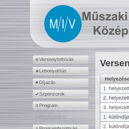
Versenyfelhívás
Versen
Lebonyolítás
Helyezés
Díjazás
1. helyezet
Szponzorok
2. helyezet
Program
3. helyezet
1. különdíj
Regisztráció
2. különdíj
Programbizottság