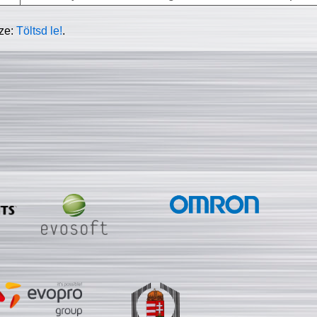
sze:
Töltsd le!
.