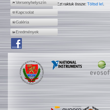
Versenyhelyszín
Ezt raktuk össze:
Töltsd le!
.
Kapcsolat
Galéria
Eredmények