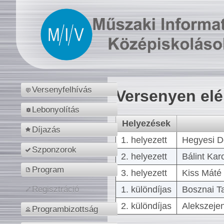
Versenyfelhívás
Versenyen el
Lebonyolítás
Helyezések
Díjazás
1. helyezett
Hegyesi D
Szponzorok
2. helyezett
Bálint Kar
Program
3. helyezett
Kiss Máté 
1. különdíjas
Bosznai T
Regisztráció
2. különdíjas
Alekszejen
Programbizottság