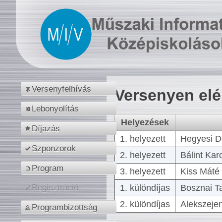
Versenyfelhívás
Versenyen el
Lebonyolítás
Helyezések
Díjazás
1. helyezett
Hegyesi D
Szponzorok
2. helyezett
Bálint Kar
Program
3. helyezett
Kiss Máté 
1. különdíjas
Bosznai T
Regisztráció
2. különdíjas
Alekszejen
Programbizottság