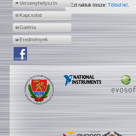
Versenyhelyszín
Ezt raktuk össze:
Töltsd le!
.
Kapcsolat
Galéria
Eredmények