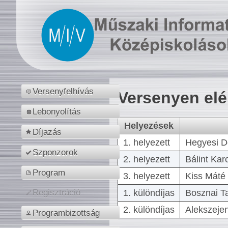
Versenyfelhívás
Versenyen el
Lebonyolítás
Helyezések
Díjazás
1. helyezett
Hegyesi D
Szponzorok
2. helyezett
Bálint Kar
Program
3. helyezett
Kiss Máté 
1. különdíjas
Bosznai T
Regisztráció
2. különdíjas
Alekszejen
Programbizottság