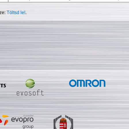
sze:
Töltsd le!
.