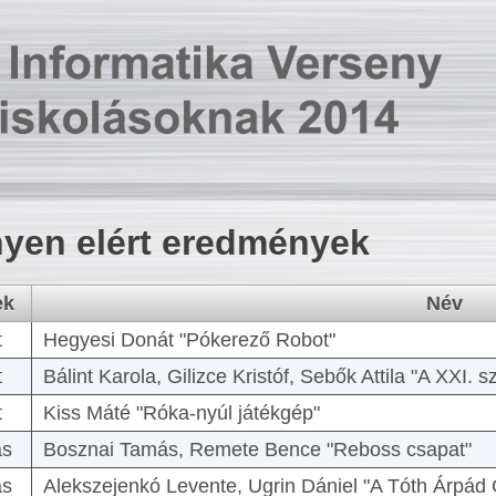
yen elért eredmények
ek
Név
t
Hegyesi Donát "Pókerező Robot"
t
Bálint Karola, Gilizce Kristóf, Sebők Attila "A XXI.
t
Kiss Máté "Róka-nyúl játékgép"
as
Bosznai Tamás, Remete Bence "Reboss csapat"
as
Alekszejenkó Levente, Ugrin Dániel "A Tóth Árpád 