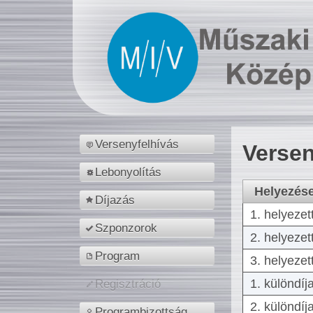
Versenyfelhívás
Versen
Lebonyolítás
Helyezés
Díjazás
1. helyezet
Szponzorok
2. helyezet
Program
3. helyezet
1. különdíj
Regisztráció
2. különdíj
Programbizottság