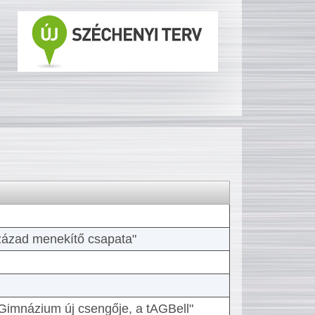
 század menekítő csapata"
Gimnázium új csengője, a tAGBell"