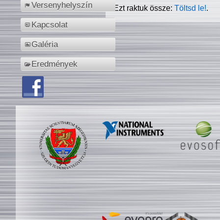
Versenyhelyszín
Ezt raktuk össze:
Töltsd le!
.
Kapcsolat
Galéria
Eredmények