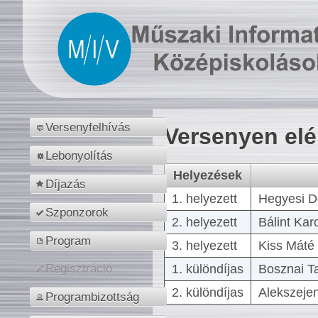
Versenyfelhívás
Versenyen el
Lebonyolítás
Helyezések
Díjazás
1. helyezett
Hegyesi D
Szponzorok
2. helyezett
Bálint Kar
Program
3. helyezett
Kiss Máté 
1. különdíjas
Bosznai T
Regisztráció
2. különdíjas
Alekszejen
Programbizottság