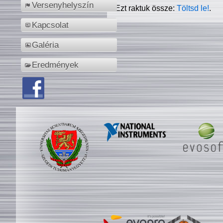
Versenyhelyszín
Ezt raktuk össze:
Töltsd le!
.
Kapcsolat
Galéria
Eredmények