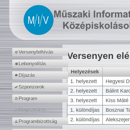
Versenyfelhívás
Versenyen el
Lebonyolítás
Helyezések
Díjazás
1. helyezett
Hegyesi D
Szponzorok
2. helyezett
Bálint Kar
Program
3. helyezett
Kiss Máté 
1. különdíjas
Bosznai T
Regisztráció
2. különdíjas
Alekszejen
Programbizottság