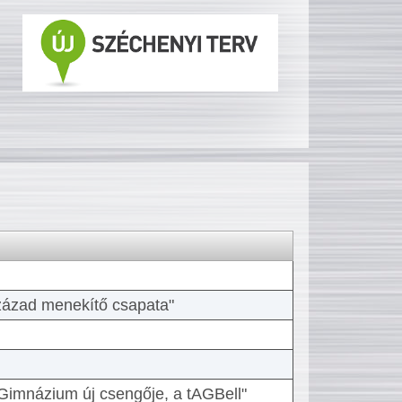
 század menekítő csapata"
Gimnázium új csengője, a tAGBell"