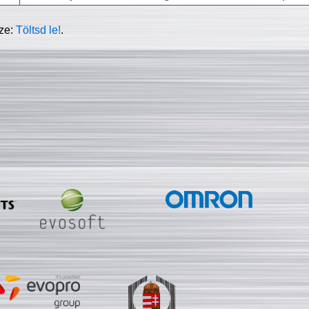
sze:
Töltsd le!
.