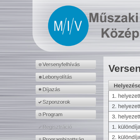
Versenyfelhívás
Versen
Lebonyolítás
Helyezés
Díjazás
1. helyezet
Szponzorok
2. helyezet
Program
3. helyezet
1. különdíj
Regisztráció
2. különdíj
Programbizottság