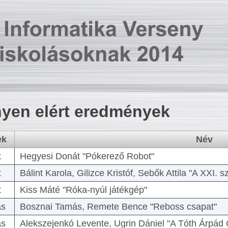
yen elért eredmények
ek
Név
t
Hegyesi Donát "Pókerező Robot"
t
Bálint Karola, Gilizce Kristóf, Sebők Attila "A XXI.
t
Kiss Máté "Róka-nyúl játékgép"
as
Bosznai Tamás, Remete Bence "Reboss csapat"
as
Alekszejenkó Levente, Ugrin Dániel "A Tóth Árpád 