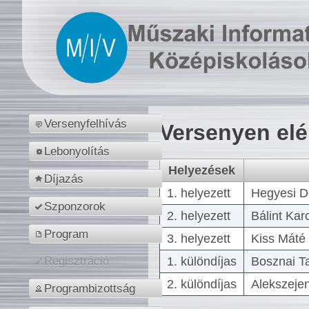
Versenyfelhívás
Versenyen el
Lebonyolítás
Helyezések
Díjazás
1. helyezett
Hegyesi D
Szponzorok
2. helyezett
Bálint Kar
Program
3. helyezett
Kiss Máté 
1. különdíjas
Bosznai T
Regisztráció
2. különdíjas
Alekszejen
Programbizottság