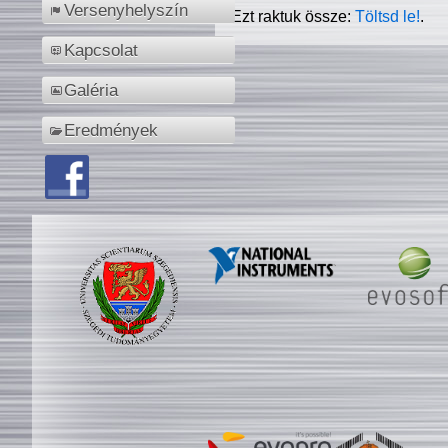
Versenyhelyszín
Ezt raktuk össze:
Töltsd le!
.
Kapcsolat
Galéria
Eredmények