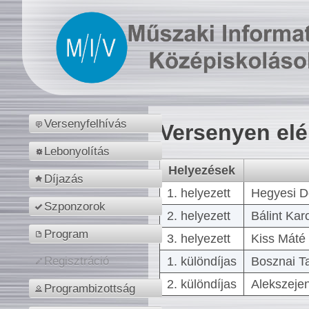
Versenyfelhívás
Versenyen el
Lebonyolítás
Helyezések
Díjazás
1. helyezett
Hegyesi D
Szponzorok
2. helyezett
Bálint Kar
Program
3. helyezett
Kiss Máté 
1. különdíjas
Bosznai T
Regisztráció
2. különdíjas
Alekszejen
Programbizottság