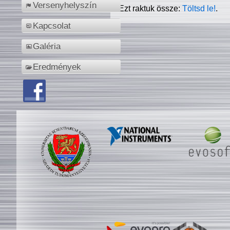
Versenyhelyszín
Ezt raktuk össze:
Töltsd le!
.
Kapcsolat
Galéria
Eredmények