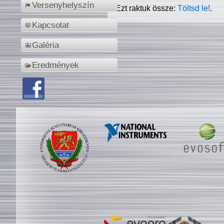
Versenyhelyszín
Ezt raktuk össze:
Töltsd le!
.
Kapcsolat
Galéria
Eredmények