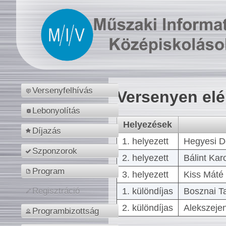
Versenyfelhívás
Versenyen el
Lebonyolítás
Helyezések
Díjazás
1. helyezett
Hegyesi D
Szponzorok
2. helyezett
Bálint Kar
Program
3. helyezett
Kiss Máté 
1. különdíjas
Bosznai T
Regisztráció
2. különdíjas
Alekszejen
Programbizottság