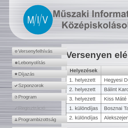
Versenyfelhívás
Versenyen el
Lebonyolítás
Helyezések
Díjazás
1. helyezett
Hegyesi D
Szponzorok
2. helyezett
Bálint Kar
Program
3. helyezett
Kiss Máté 
1. különdíjas
Bosznai T
Regisztráció
2. különdíjas
Alekszejen
Programbizottság