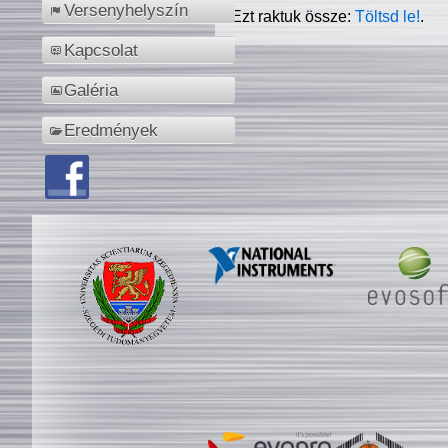
Versenyhelyszín
Ezt raktuk össze:
Töltsd le!
.
Kapcsolat
Galéria
Eredmények